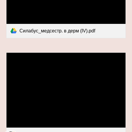
Силабус_медсестр. в дерм (IV).pdf