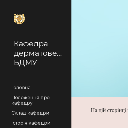
Sk
Кафедра
дерматовенерології
БДМУ
Головна
Положення про
кафедру
На цій сторінці
Склад кафедри
Історія кафедри