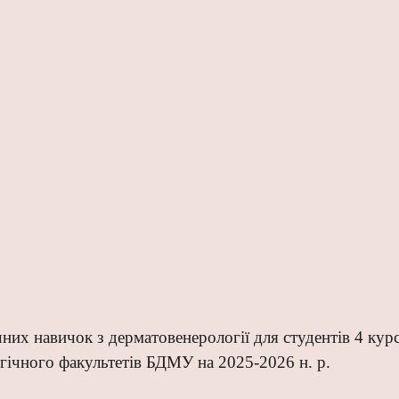
чних навичок з дерматовенерології для
студентів 4 ку
гічного факультетів БДМУ на 202
5
-202
6
н.
р.