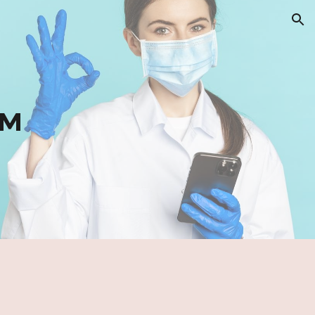
ion
ам