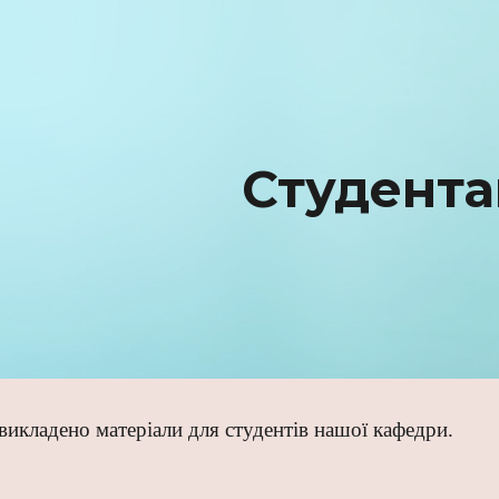
ip to main content
Skip to navigat
Студент
 викладено матеріали для студентів нашої кафедри.