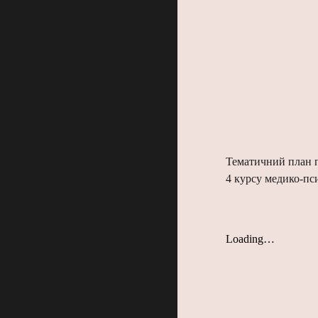
Тематичний план п
4 курсу меди
ко-пс