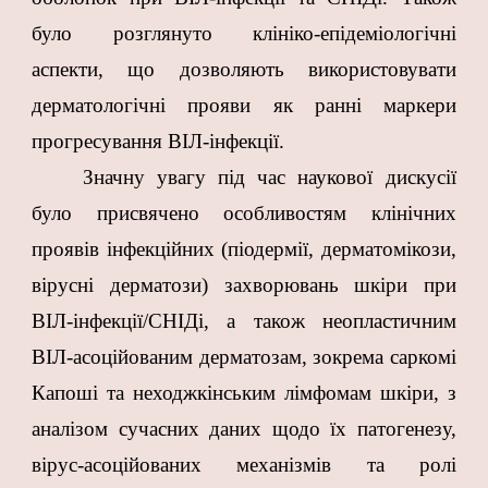
було розглянуто клініко-епідеміологічні
аспекти, що дозволяють використовувати
дерматологічні прояви як ранні маркери
прогресування ВІЛ-інфекції.
Значну увагу під час наукової дискусії
було присвячено особливостям клінічних
проявів інфекційних (піодермії, дерматомікози,
вірусні дерматози) захворювань шкіри при
ВІЛ-інфекції/СНІДі, а також неопластичним
ВІЛ-асоційованим дерматозам, зокрема саркомі
Капоші та неходжкінським лімфомам шкіри, з
аналізом сучасних даних щодо їх патогенезу,
вірус-асоційованих механізмів та ролі