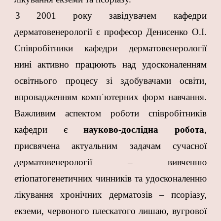
З
2001 року завідувачем кафедри
дерматовенерології є професор Денисенко О.І.
Співробітники кафедри дерматовенерології
нині активно працюють над удосконаленням
освітнього процесу зі здобувачами освіти,
впровадженням комп᾿ютерних форм навчання.
Важливим аспектом роботи співробітників
кафедри є
науково-дослідна робота
,
присвячена актуальним задачам сучасної
дерматовенерології – вивченню
етіопатогенетичних чинників та удосконаленню
лікування хронічних дерматозів – псоріазу,
екземи, червоного плескатого лишаю, вугрової