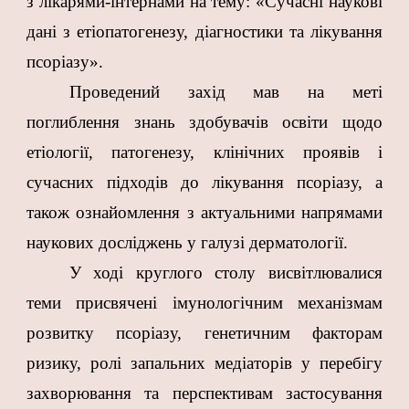
з лікарями-інтернами на тему: «Сучасні наукові
дані з етіопатогенезу, діагностики та лікування
псоріазу».
Проведений захід мав на меті
поглиблення знань здобувачів освіти щодо
етіології, патогенезу, клінічних проявів і
сучасних підходів до лікування псоріазу, а
також ознайомлення з актуальними напрямами
наукових досліджень у галузі дерматології.
У ході круглого столу висвітлювалися
теми присвячені імунологічним механізмам
розвитку псоріазу, генетичним факторам
ризику, ролі запальних медіаторів у перебігу
захворювання та перспективам застосування