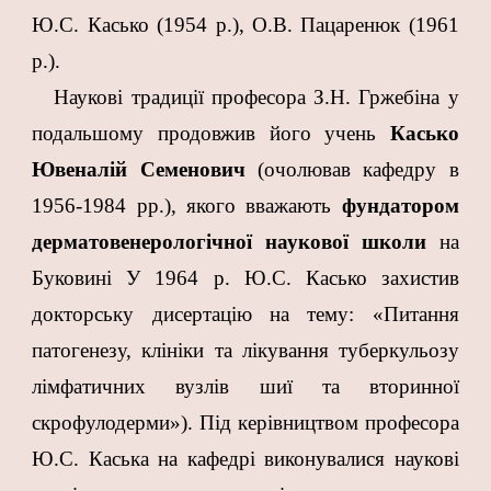
Ю.С. Касько (1954 р.), О.В. Пацаренюк (1961
р.).
Наукові традиції професора З.Н. Гржебіна у
подальшому продовжив його учень
Касько
Ювеналій Семенович
(очолював кафедру в
1956-1984 рр.), якого вважають
фундатором
дерматовенерологічної наукової школи
на
Буковині У 1964 р. Ю.С. Касько захистив
докторську дисертацію на тему: «Питання
патогенезу, клініки та лікування туберкульозу
лімфатичних вузлів шиї та вторинної
скрофулодерми»). Під керівництвом професора
Ю.С. Каська на кафедрі виконувалися наукові