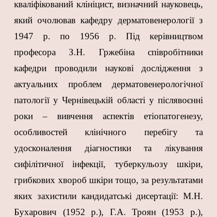
кваліфікований клініцист, визначний науковець,
який очолював кафедру дерматовенерології з
1947 р. по 1956 р. Під керівництвом
професора З.Н. Гржебіна співробітники
кафедри проводили наукові дослідження з
актуальних проблем дерматовенерологічної
патології у Чернівецькій області у післявоєнні
роки – вивчення аспектів етіопатогенезу,
особливостей клінічного перебігу та
удосконалення діагностики та лікування
сифілітичної інфекції, туберкульозу шкіри,
грибкових хвороб шкіри тощо, за результатами
яких захистили кандидатські дисертації: М.Н.
Бухарович (1952 р.), Г.А. Троян (1953 р.),