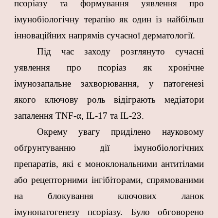
псоріазу та формування уявлення про
імунобіологічну терапію як один із найбільш
інноваційних напрямів сучасної дерматології.
Під час заходу розглянуто сучасні
уявлення про псоріаз як хронічне
імунозапальне захворювання, у патогенезі
якого ключову роль відіграють медіатори
запалення TNF-α, IL-17 та IL-23.
Окрему увагу приділено науковому
обґрунтуванню дії імунобіологічних
препаратів, які є моноклональними антитілами
або рецепторними інгібіторами, спрямованими
на блокування ключових ланок
імунопатогенезу псоріазу. Було обговорено