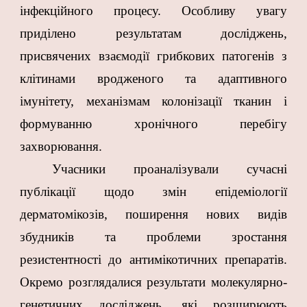
інфекційного процесу. Особливу увагу
приділено результатам досліджень,
присвячених взаємодії грибкових патогенів з
клітинами вродженого та адаптивного
імунітету, механізмам колонізації тканин і
формуванню хронічного перебігу
захворювання.
Учасники проаналізували сучасні
публікації щодо змін епідеміології
дерматомікозів, поширення нових видів
збудників та проблеми зростання
резистентності до антимікотичних препаратів.
Окремо розглядалися результати молекулярно-
генетичних досліджень, які розширюють