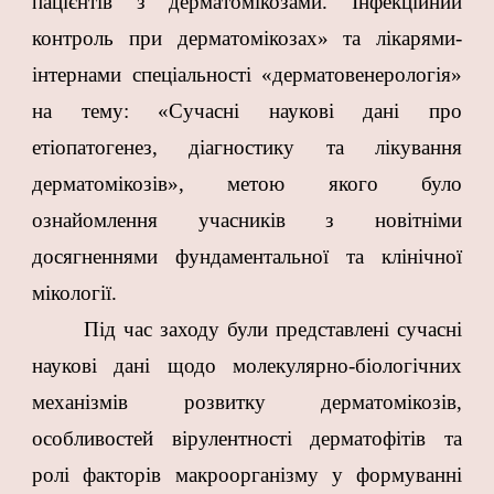
пацієнтів з дерматомікозами. Інфекційний
контроль при дерматомікозах» та лікарями-
інтернами спеціальності «дерматовенерологія»
на тему: «Сучасні наукові дані про
етіопатогенез, діагностику та лікування
дерматомікозів», метою якого було
ознайомлення учасників з новітніми
досягненнями фундаментальної та клінічної
мікології.
Під час заходу були представлені сучасні
наукові дані щодо молекулярно-біологічних
механізмів розвитку дерматомікозів,
особливостей вірулентності дерматофітів та
ролі факторів макроорганізму у формуванні